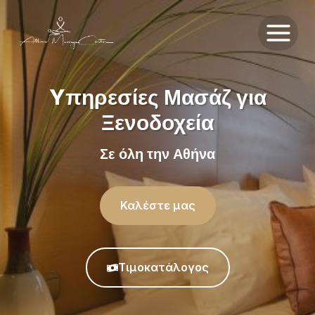
Skip
to
content
Yπηρεσίες Μασάζ για
Ξενοδοχεία
Σε όλη την Αθήνα
Καλέστε μας
Τιμοκατάλογος