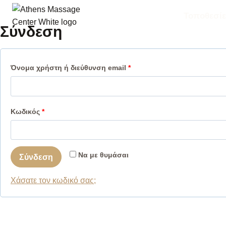
Skip
Τοποθεσίε
to
Σύνδεση
content
Α
Όνομα χρήστη ή διεύθυνση email
*
π
α
Α
Κωδικός
*
ι
π
τ
α
ε
Να με θυμάσαι
Σύνδεση
ι
ί
τ
Χάσατε τον κωδικό σας;
τ
ε
α
ί
ι