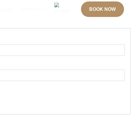
άρτες
About Us
BOOK NOW
EN