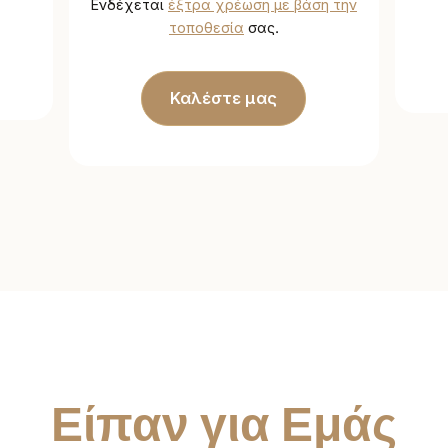
Ενδέχεται
έξτρα χρέωση με βάση την
τοποθεσία
σας.
Καλέστε μας
Είπαν για Εμάς