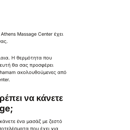
Athens Massage Center έχει
σας.
έλαια. Η θερμότητα που
πευτή θα σας προσφέρει
υ hamam ακολουθούμενες από
nter.
έπει να κάνετε
ge;
κάνετε ένα μασάζ με ζεστό
ποτελέσματα που έχει για