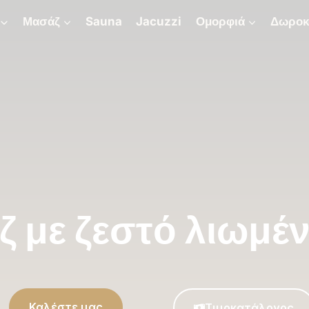
Μασάζ
Sauna
Jacuzzi
Ομορφιά
Δωροκ
 με ζεστό λιωμέν
Καλέστε μας
Τιμοκατάλογος