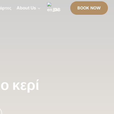
άρτες
About Us
BOOK NOW
EN
ο κερί