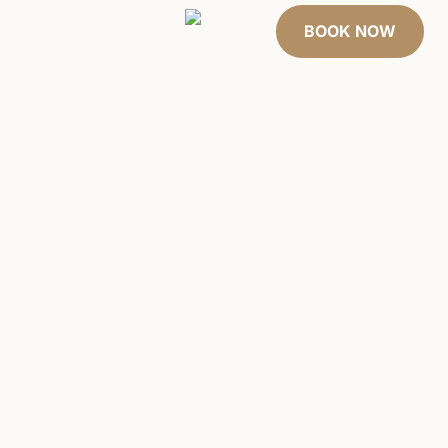
άρτες
About Us
BOOK NOW
EN