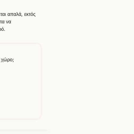
ται απαλά, εκτός
τα να
ρό.
ο χώρο;