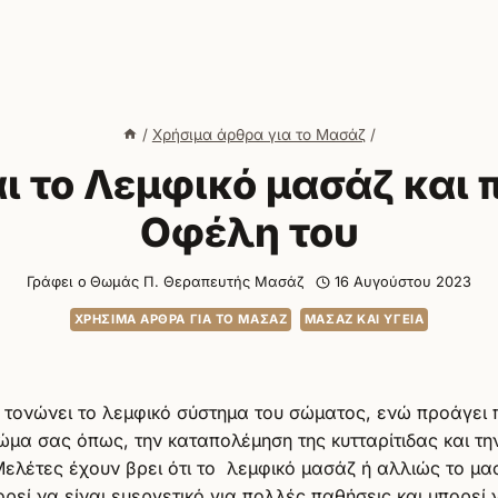
/
Χρήσιμα άρθρα για το Μασάζ
/
αι το Λεμφικό μασάζ και 
Οφέλη του
Γράφει ο
Θωμάς Π. Θεραπευτής Μασάζ
16 Αυγούστου 2023
ΧΡΉΣΙΜΑ ΆΡΘΡΑ ΓΙΑ ΤΟ ΜΑΣΆΖ
ΜΑΣΆΖ ΚΑΙ ΥΓΕΊΑ
 τονώνει το λεμφικό σύστημα του σώματος, ενώ προάγει
σώμα σας όπως, την καταπολέμηση της κυτταρίτιδας και τ
Μελέτες έχουν βρει ότι το λεμφικό μασάζ ή αλλιώς το μα
εί να είναι ευεργετικό για πολλές παθήσεις και μπορεί 