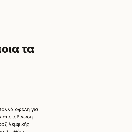
ποια τα
 πολλά οφέλη για
ην αποτοξίνωση
σάζ λεμφικής
να βοηθήσει