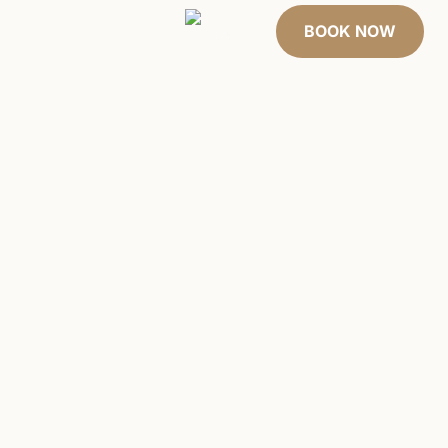
άρτες
About Us
BOOK NOW
EN