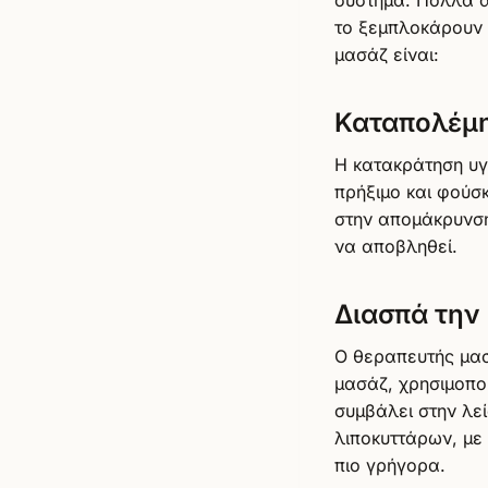
το ξεμπλοκάρουν 
μασάζ είναι:
Καταπολέμ
Η κατακράτηση υγρ
πρήξιμο και φούσ
στην απομάκρυνση
να αποβληθεί.
Διασπά την 
Ο θεραπευτής μασά
μασάζ, χρησιμοποι
συμβάλει στην λεί
λιποκυττάρων, με
πιο γρήγορα.