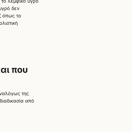
 το λεμφικό υγρό
 υγρό δεν
ζ όπως το
ολιστική
αι που
αναλόγως της
διαδικασία από