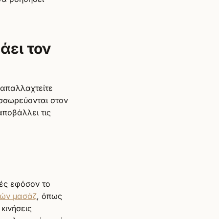
άει τον
 απαλλαχτείτε
υσσωρεύονται στον
αποβάλλει τις
τές εφόσον το
κών μασάζ
, όπως
 κινήσεις