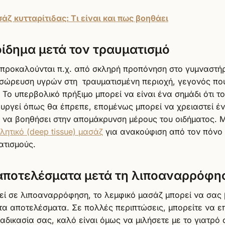
άζ κυτταρίτιδας: Τι είναι και πως βοηθάει
οίδημα μετά τον τραυματισμό
 προκαλούνται π.χ. από σκληρή προπόνηση στο γυμναστήρ
σώρευση υγρών στη τραυματισμένη περιοχή, γεγονός πο
 Το υπερβολικό πρήξιμο μπορεί να είναι ένα σημάδι ότι τ
ουργεί όπως θα έπρεπε, επομένως μπορεί να χρειαστεί έ
 να βοηθήσει στην απομάκρυνση μέρους του οιδήματος. Μ
λητικό (deep tissue) μασάζ
για ανακούφιση από τον πόνο
ατισμούς.
αποτελέσματα μετά τη λιποαναρρόφη
εί σε λιποαναρρόφηση, το λεμφικό μασάζ μπορεί να σας
 τα αποτελέσματα. Σε πολλές περιπτώσεις, μπορείτε να ε
αδικασία σας, καλό είναι όμως να μιλήσετε με το γιατρό 