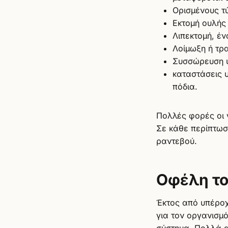
Ορισμένους τ
Εκτομή ουλής
Λιπεκτομή, έν
Λοίμωξη ή τρ
Συσσώρευση 
καταστάσεις υ
πόδια.
Πολλές φορές οι 
Σε κάθε περίπτωσ
ραντεβού.
Οφέλη το
Έκτος από υπέροχ
για τον οργανισμ
σύστημα. Πολλά α